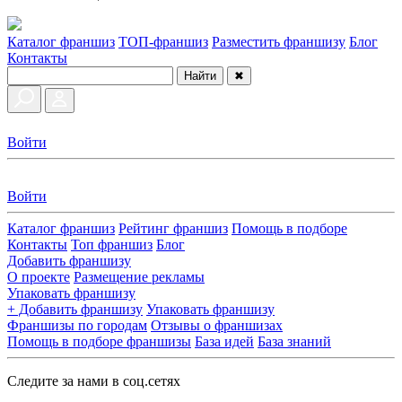
Каталог франшиз
ТОП-франшиз
Разместить франшизу
Блог
Контакты
Найти
✖
Войти
Войти
Каталог франшиз
Рейтинг франшиз
Помощь в подборе
Контакты
Топ франшиз
Блог
Добавить франшизу
О проекте
Размещение рекламы
Упаковать франшизу
+ Добавить франшизу
Упаковать франшизу
Франшизы по городам
Отзывы о франшизах
Помощь в подборе франшизы
База идей
База знаний
Следите за нами в соц.сетях