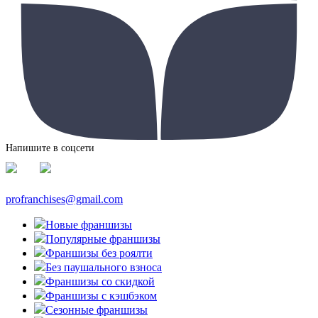
Напишите в соцсети
profranchises@gmail.com
Новые франшизы
Популярные франшизы
Франшизы без роялти
Без паушального взноса
Франшизы со скидкой
Франшизы с кэшбэком
Сезонные франшизы