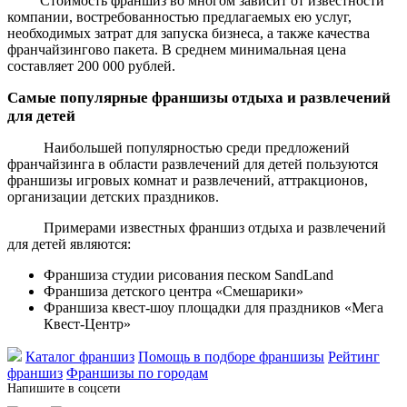
Стоимость франшиз во многом зависит от известности
компании, востребованностью предлагаемых ею услуг,
необходимых затрат для запуска бизнеса, а также качества
франчайзингово пакета. В среднем минимальная цена
составляет 200 000 рублей.
Самые популярные франшизы отдыха и развлечений
для детей
Наибольшей популярностью среди предложений
франчайзинга в области развлечений для детей пользуются
франшизы игровых комнат и развлечений, аттракционов,
организации детских праздников.
Примерами известных франшиз отдыха и развлечений
для детей являются:
Франшиза студии рисования песком SandLand
Франшиза детского центра «Смешарики»
Франшиза квест-шоу площадки для праздников «Мега
Квест-Центр»
Каталог франшиз
Помощь в подборе франшизы
Рейтинг
франшиз
Франшизы по городам
Напишите в соцсети