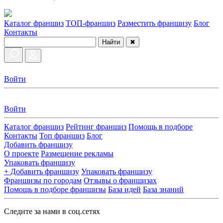
Каталог франшиз
ТОП-франшиз
Разместить франшизу
Блог
Контакты
Найти
✖
Войти
Войти
Каталог франшиз
Рейтинг франшиз
Помощь в подборе
Контакты
Топ франшиз
Блог
Добавить франшизу
О проекте
Размещение рекламы
Упаковать франшизу
+ Добавить франшизу
Упаковать франшизу
Франшизы по городам
Отзывы о франшизах
Помощь в подборе франшизы
База идей
База знаний
Следите за нами в соц.сетях