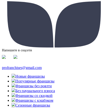
Напишите в соцсети
profranchises@gmail.com
Новые франшизы
Популярные франшизы
Франшизы без роялти
Без паушального взноса
Франшизы со скидкой
Франшизы с кэшбэком
Сезонные франшизы