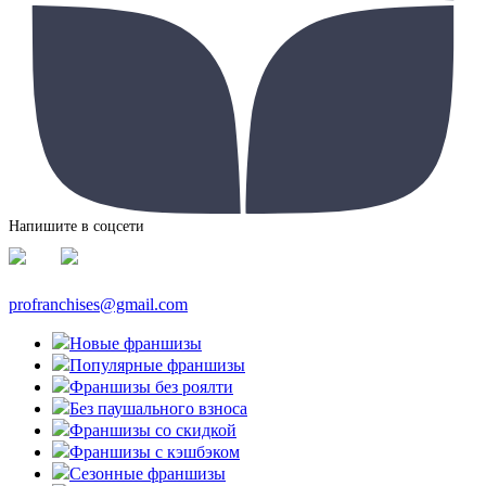
Напишите в соцсети
profranchises@gmail.com
Новые франшизы
Популярные франшизы
Франшизы без роялти
Без паушального взноса
Франшизы со скидкой
Франшизы с кэшбэком
Сезонные франшизы