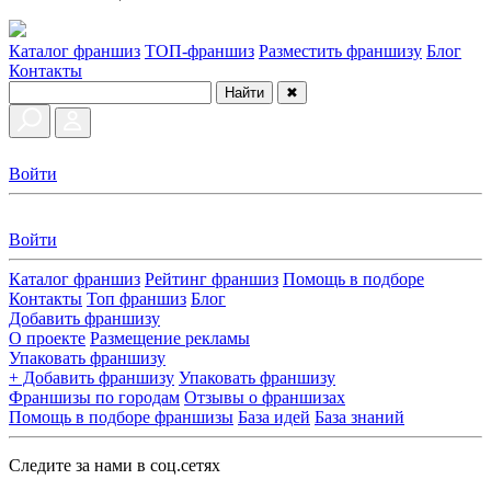
Каталог франшиз
ТОП-франшиз
Разместить франшизу
Блог
Контакты
Найти
✖
Войти
Войти
Каталог франшиз
Рейтинг франшиз
Помощь в подборе
Контакты
Топ франшиз
Блог
Добавить франшизу
О проекте
Размещение рекламы
Упаковать франшизу
+ Добавить франшизу
Упаковать франшизу
Франшизы по городам
Отзывы о франшизах
Помощь в подборе франшизы
База идей
База знаний
Следите за нами в соц.сетях