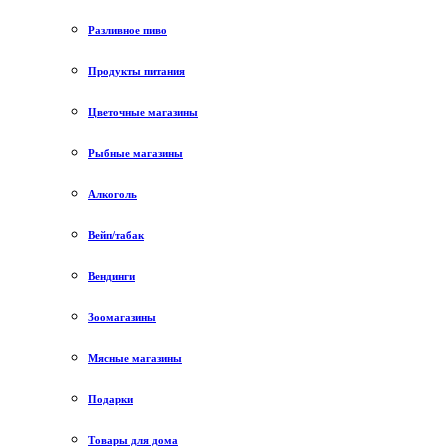
Разливное пиво
Продукты питания
Цветочные магазины
Рыбные магазины
Алкоголь
Вейп/табак
Вендинги
Зоомагазины
Мясные магазины
Подарки
Товары для дома