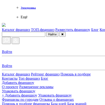
Электроника
Ещё
Каталог франшиз
ТОП-франшиз
Разместить франшизу
Блог
Ко
Найти
✖
Войти
Войти
Каталог франшиз
Рейтинг франшиз
Помощь в подборе
Контакты
Топ франшиз
Блог
Добавить франшизу
О проекте
Размещение рекламы
Упаковать франшизу
+ Добавить франшизу
Упаковать франшизу
Франшизы по городам
Отзывы о франшизах
Помощь в подборе франшизы
База идей
База знаний