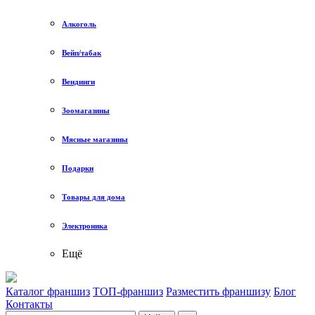
Алкоголь
Вейп/табак
Вендинги
Зоомагазины
Мясные магазины
Подарки
Товары для дома
Электроника
Ещё
Каталог франшиз
ТОП-франшиз
Разместить франшизу
Блог
Контакты