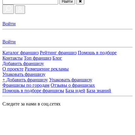
Найти
✖
Войти
Войти
Каталог франшиз
Рейтинг франшиз
Помощь в подборе
Контакты
Топ франшиз
Блог
Добавить франшизу
О проекте
Размещение рекламы
Упаковать франшизу
+ Добавить франшизу
Упаковать франшизу
Франшизы по городам
Отзывы о франшизах
Помощь в подборе франшизы
База идей
База знаний
Следите за нами в соц.сетях