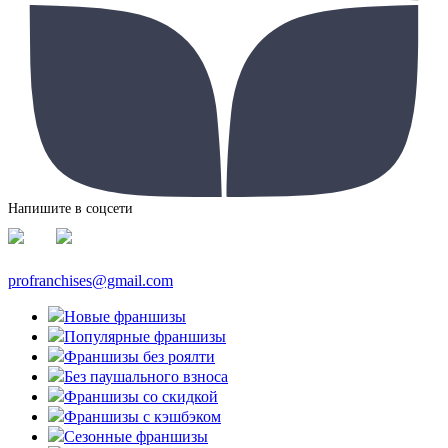
Напишите в соцсети
profranchises@gmail.com
Новые франшизы
Популярные франшизы
Франшизы без роялти
Без паушального взноса
Франшизы со скидкой
Франшизы с кэшбэком
Сезонные франшизы