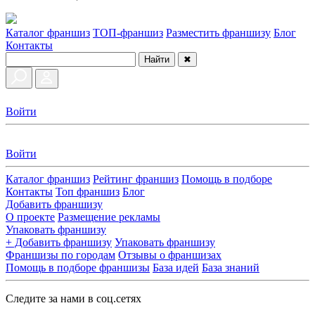
Каталог франшиз
ТОП-франшиз
Разместить франшизу
Блог
Контакты
Найти
✖
Войти
Войти
Каталог франшиз
Рейтинг франшиз
Помощь в подборе
Контакты
Топ франшиз
Блог
Добавить франшизу
О проекте
Размещение рекламы
Упаковать франшизу
+ Добавить франшизу
Упаковать франшизу
Франшизы по городам
Отзывы о франшизах
Помощь в подборе франшизы
База идей
База знаний
Следите за нами в соц.сетях