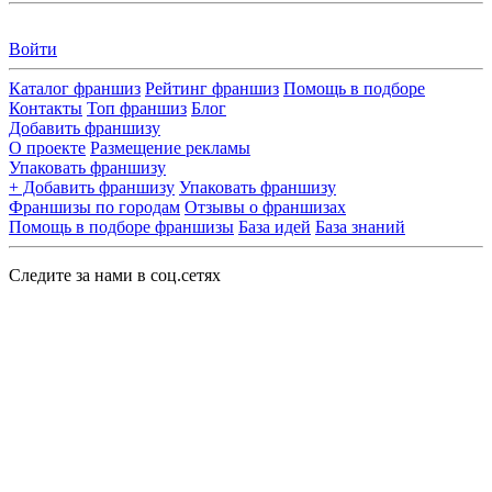
Войти
Каталог франшиз
Рейтинг франшиз
Помощь в подборе
Контакты
Топ франшиз
Блог
Добавить франшизу
О проекте
Размещение рекламы
Упаковать франшизу
+ Добавить франшизу
Упаковать франшизу
Франшизы по городам
Отзывы о франшизах
Помощь в подборе франшизы
База идей
База знаний
Следите за нами в соц.сетях