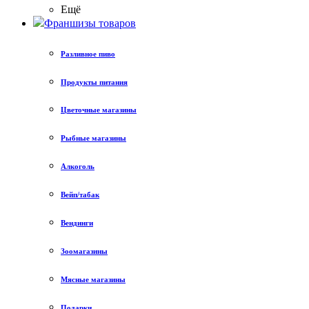
Ещё
Франшизы товаров
Разливное пиво
Продукты питания
Цветочные магазины
Рыбные магазины
Алкоголь
Вейп/табак
Вендинги
Зоомагазины
Мясные магазины
Подарки