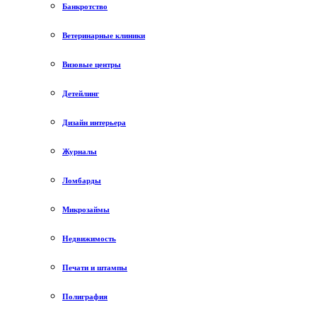
Банкротство
Ветеринарные клиники
Визовые центры
Детейлинг
Дизайн интерьера
Журналы
Ломбарды
Микрозаймы
Недвижимость
Печати и штампы
Полиграфия