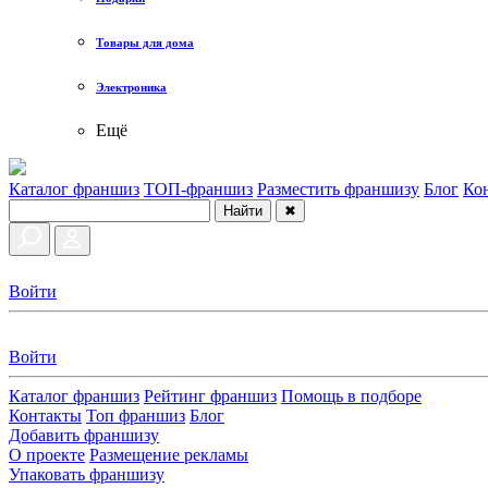
Товары для дома
Электроника
Ещё
Каталог франшиз
ТОП-франшиз
Разместить франшизу
Блог
Ко
Найти
✖
Войти
Войти
Каталог франшиз
Рейтинг франшиз
Помощь в подборе
Контакты
Топ франшиз
Блог
Добавить франшизу
О проекте
Размещение рекламы
Упаковать франшизу