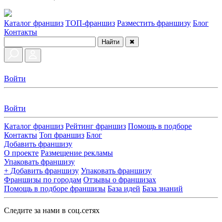
Каталог франшиз
ТОП-франшиз
Разместить франшизу
Блог
Контакты
Найти
✖
Войти
Войти
Каталог франшиз
Рейтинг франшиз
Помощь в подборе
Контакты
Топ франшиз
Блог
Добавить франшизу
О проекте
Размещение рекламы
Упаковать франшизу
+ Добавить франшизу
Упаковать франшизу
Франшизы по городам
Отзывы о франшизах
Помощь в подборе франшизы
База идей
База знаний
Следите за нами в соц.сетях