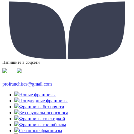
Напишите в соцсети
profranchises@gmail.com
Новые франшизы
Популярные франшизы
Франшизы без роялти
Без паушального взноса
Франшизы со скидкой
Франшизы с кэшбэком
Сезонные франшизы