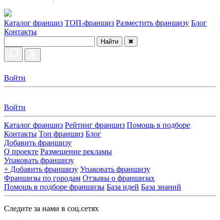
Каталог франшиз
ТОП-франшиз
Разместить франшизу
Блог
Контакты
Найти
✖
Войти
Войти
Каталог франшиз
Рейтинг франшиз
Помощь в подборе
Контакты
Топ франшиз
Блог
Добавить франшизу
О проекте
Размещение рекламы
Упаковать франшизу
+ Добавить франшизу
Упаковать франшизу
Франшизы по городам
Отзывы о франшизах
Помощь в подборе франшизы
База идей
База знаний
Следите за нами в соц.сетях