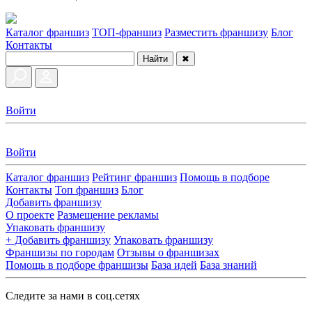
Каталог франшиз
ТОП-франшиз
Разместить франшизу
Блог
Контакты
Найти
✖
Войти
Войти
Каталог франшиз
Рейтинг франшиз
Помощь в подборе
Контакты
Топ франшиз
Блог
Добавить франшизу
О проекте
Размещение рекламы
Упаковать франшизу
+ Добавить франшизу
Упаковать франшизу
Франшизы по городам
Отзывы о франшизах
Помощь в подборе франшизы
База идей
База знаний
Следите за нами в соц.сетях