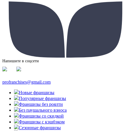
Напишите в соцсети
profranchises@gmail.com
Новые франшизы
Популярные франшизы
Франшизы без роялти
Без паушального взноса
Франшизы со скидкой
Франшизы с кэшбэком
Сезонные франшизы