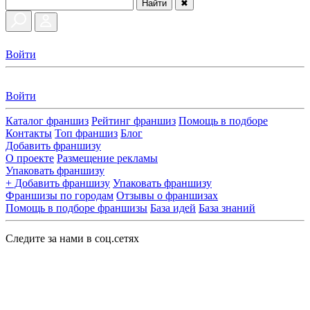
Найти
✖
Войти
Войти
Каталог франшиз
Рейтинг франшиз
Помощь в подборе
Контакты
Топ франшиз
Блог
Добавить франшизу
О проекте
Размещение рекламы
Упаковать франшизу
+ Добавить франшизу
Упаковать франшизу
Франшизы по городам
Отзывы о франшизах
Помощь в подборе франшизы
База идей
База знаний
Следите за нами в соц.сетях