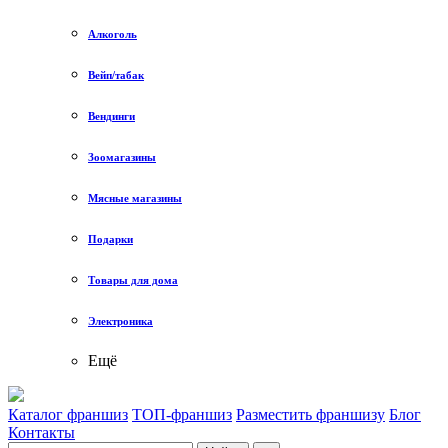
Алкоголь
Вейп/табак
Вендинги
Зоомагазины
Мясные магазины
Подарки
Товары для дома
Электроника
Ещё
Каталог франшиз
ТОП-франшиз
Разместить франшизу
Блог
Контакты