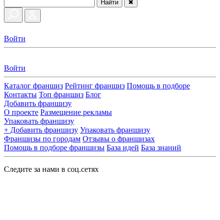
Найти
✖
Войти
Войти
Каталог франшиз
Рейтинг франшиз
Помощь в подборе
Контакты
Топ франшиз
Блог
Добавить франшизу
О проекте
Размещение рекламы
Упаковать франшизу
+ Добавить франшизу
Упаковать франшизу
Франшизы по городам
Отзывы о франшизах
Помощь в подборе франшизы
База идей
База знаний
Следите за нами в соц.сетях