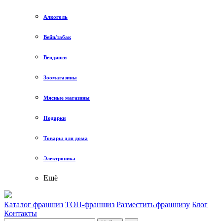
Алкоголь
Вейп/табак
Вендинги
Зоомагазины
Мясные магазины
Подарки
Товары для дома
Электроника
Ещё
Каталог франшиз
ТОП-франшиз
Разместить франшизу
Блог
Контакты