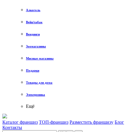
Алкоголь
Вейп/табак
Вендинги
Зоомагазины
Мясные магазины
Подарки
Товары для дома
Электроника
Ещё
Каталог франшиз
ТОП-франшиз
Разместить франшизу
Блог
Контакты