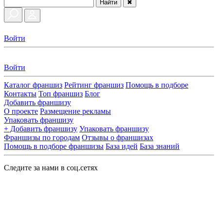
Найти
✖
Войти
Войти
Каталог франшиз
Рейтинг франшиз
Помощь в подборе
Контакты
Топ франшиз
Блог
Добавить франшизу
О проекте
Размещение рекламы
Упаковать франшизу
+ Добавить франшизу
Упаковать франшизу
Франшизы по городам
Отзывы о франшизах
Помощь в подборе франшизы
База идей
База знаний
Следите за нами в соц.сетях