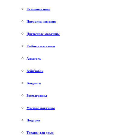
Разливное пиво
Продукты питания
Цветочные магазины
Рыбные магазины
Алкоголь
Вейп/табак
Вендинги
Зоомагазины
Мясные магазины
Подарки
Товары для дома