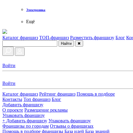
Электроника
Ещё
Каталог франшиз
ТОП-франшиз
Разместить франшизу
Блог
Ко
Найти
✖
Войти
Войти
Каталог франшиз
Рейтинг франшиз
Помощь в подборе
Контакты
Топ франшиз
Блог
Добавить франшизу
О проекте
Размещение рекламы
Упаковать франшизу
+ Добавить франшизу
Упаковать франшизу
Франшизы по городам
Отзывы о франшизах
Помощь в подборе франшизы
База идей
База знаний