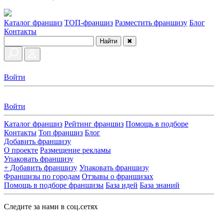
Каталог франшиз
ТОП-франшиз
Разместить франшизу
Блог
Контакты
Найти
✖
Войти
Войти
Каталог франшиз
Рейтинг франшиз
Помощь в подборе
Контакты
Топ франшиз
Блог
Добавить франшизу
О проекте
Размещение рекламы
Упаковать франшизу
+ Добавить франшизу
Упаковать франшизу
Франшизы по городам
Отзывы о франшизах
Помощь в подборе франшизы
База идей
База знаний
Следите за нами в соц.сетях