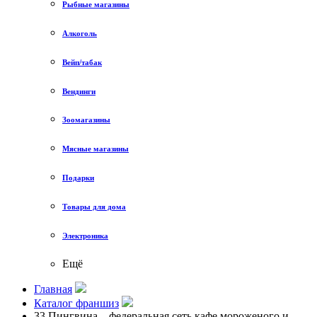
Рыбные магазины
Алкоголь
Вейп/табак
Вендинги
Зоомагазины
Мясные магазины
Подарки
Товары для дома
Электроника
Ещё
Главная
Каталог франшиз
33 Пингвина – федеральная сеть кафе мороженого и