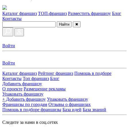
Каталог франшиз
ТОП-франшиз
Разместить франшизу
Блог
Контакты
Найти
✖
Войти
Войти
Каталог франшиз
Рейтинг франшиз
Помощь в подборе
Контакты
Топ франшиз
Блог
Добавить франшизу
О проекте
Размещение рекламы
Упаковать франшизу
+ Добавить франшизу
Упаковать франшизу
Франшизы по городам
Отзывы о франшизах
Помощь в подборе франшизы
База идей
База знаний
Следите за нами в соц.сетях