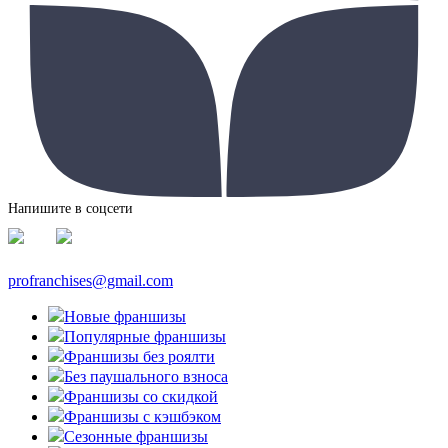
Напишите в соцсети
profranchises@gmail.com
Новые франшизы
Популярные франшизы
Франшизы без роялти
Без паушального взноса
Франшизы со скидкой
Франшизы с кэшбэком
Сезонные франшизы