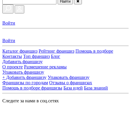
Найти
✖
Войти
Войти
Каталог франшиз
Рейтинг франшиз
Помощь в подборе
Контакты
Топ франшиз
Блог
Добавить франшизу
О проекте
Размещение рекламы
Упаковать франшизу
+ Добавить франшизу
Упаковать франшизу
Франшизы по городам
Отзывы о франшизах
Помощь в подборе франшизы
База идей
База знаний
Следите за нами в соц.сетях