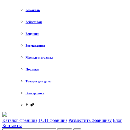
Алкоголь
Вейп/табак
Вендинги
Зоомагазины
Мясные магазины
Подарки
Товары для дома
Электроника
Ещё
Каталог франшиз
ТОП-франшиз
Разместить франшизу
Блог
Контакты