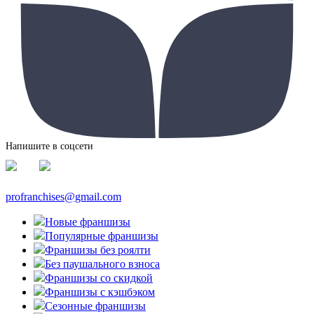
Напишите в соцсети
profranchises@gmail.com
Новые франшизы
Популярные франшизы
Франшизы без роялти
Без паушального взноса
Франшизы со скидкой
Франшизы с кэшбэком
Сезонные франшизы