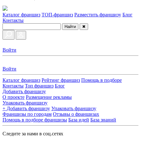
Каталог франшиз
ТОП-франшиз
Разместить франшизу
Блог
Контакты
Найти
✖
Войти
Войти
Каталог франшиз
Рейтинг франшиз
Помощь в подборе
Контакты
Топ франшиз
Блог
Добавить франшизу
О проекте
Размещение рекламы
Упаковать франшизу
+ Добавить франшизу
Упаковать франшизу
Франшизы по городам
Отзывы о франшизах
Помощь в подборе франшизы
База идей
База знаний
Следите за нами в соц.сетях