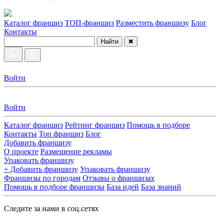
Каталог франшиз
ТОП-франшиз
Разместить франшизу
Блог
Контакты
Найти
✖
Войти
Войти
Каталог франшиз
Рейтинг франшиз
Помощь в подборе
Контакты
Топ франшиз
Блог
Добавить франшизу
О проекте
Размещение рекламы
Упаковать франшизу
+ Добавить франшизу
Упаковать франшизу
Франшизы по городам
Отзывы о франшизах
Помощь в подборе франшизы
База идей
База знаний
Следите за нами в соц.сетях