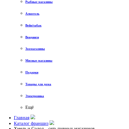
Рыбные магазины
Алкоголь
Вейп/табак
Вендинги
Зоомагазины
Мясные магазины
Подарки
Товары для дома
Электроника
Ещё
Главная
Каталог франшиз
Хмель и Солод – сеть пивных магазинов