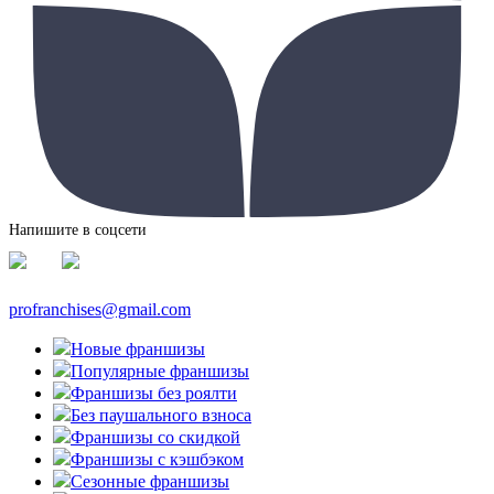
Напишите в соцсети
profranchises@gmail.com
Новые франшизы
Популярные франшизы
Франшизы без роялти
Без паушального взноса
Франшизы со скидкой
Франшизы с кэшбэком
Сезонные франшизы