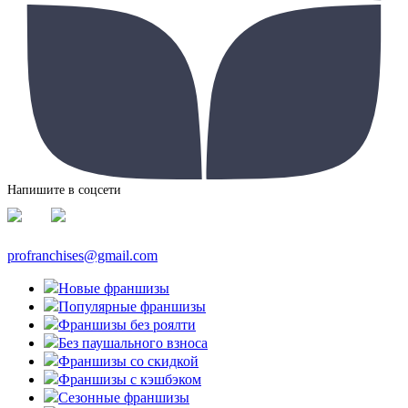
Напишите в соцсети
profranchises@gmail.com
Новые франшизы
Популярные франшизы
Франшизы без роялти
Без паушального взноса
Франшизы со скидкой
Франшизы с кэшбэком
Сезонные франшизы