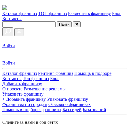
Каталог франшиз
ТОП-франшиз
Разместить франшизу
Блог
Контакты
Найти
✖
Войти
Войти
Каталог франшиз
Рейтинг франшиз
Помощь в подборе
Контакты
Топ франшиз
Блог
Добавить франшизу
О проекте
Размещение рекламы
Упаковать франшизу
+ Добавить франшизу
Упаковать франшизу
Франшизы по городам
Отзывы о франшизах
Помощь в подборе франшизы
База идей
База знаний
Следите за нами в соц.сетях