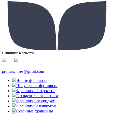
Напишите в соцсети
profranchises@gmail.com
Новые франшизы
Популярные франшизы
Франшизы без роялти
Без паушального взноса
Франшизы со скидкой
Франшизы с кэшбэком
Сезонные франшизы